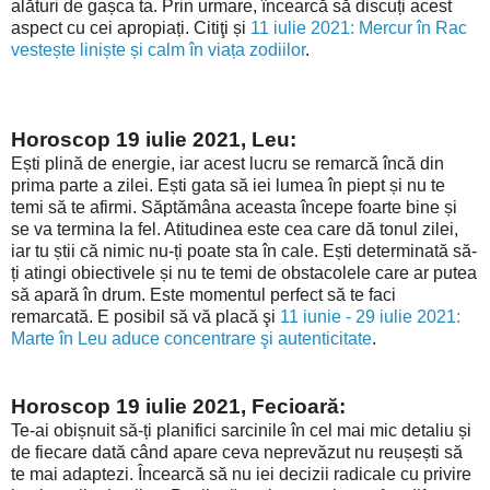
alături de gașca ta. Prin urmare, încearcă să discuți acest
aspect cu cei apropiați. Citiţi și
11 iulie 2021: Mercur în Rac
vestește liniște și calm în viața zodiilor
.
Horoscop 19 iulie 2021, Leu:
Ești plină de energie, iar acest lucru se remarcă încă din
prima parte a zilei. Ești gata să iei lumea în piept și nu te
temi să te afirmi. Săptămâna aceasta începe foarte bine și
se va termina la fel. Atitudinea este cea care dă tonul zilei,
iar tu știi că nimic nu-ți poate sta în cale. Ești determinată să-
ți atingi obiectivele și nu te temi de obstacolele care ar putea
să apară în drum. Este momentul perfect să te faci
remarcată. E posibil să vă placă şi
11 iunie - 29 iulie 2021:
Marte în Leu aduce concentrare şi autenticitate
.
Horoscop 19 iulie 2021, Fecioară:
Te-ai obișnuit să-ți planifici sarcinile în cel mai mic detaliu și
de fiecare dată când apare ceva neprevăzut nu reușești să
te mai adaptezi. Încearcă să nu iei decizii radicale cu privire