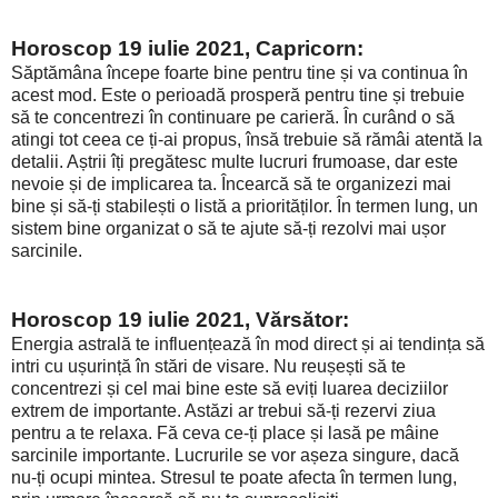
Horoscop 19 iulie 2021, Capricorn:
Săptămâna începe foarte bine pentru tine și va continua în
acest mod. Este o perioadă prosperă pentru tine și trebuie
să te concentrezi în continuare pe carieră. În curând o să
atingi tot ceea ce ți-ai propus, însă trebuie să rămâi atentă la
detalii. Aștrii îți pregătesc multe lucruri frumoase, dar este
nevoie și de implicarea ta. Încearcă să te organizezi mai
bine și să-ți stabilești o listă a priorităților. În termen lung, un
sistem bine organizat o să te ajute să-ți rezolvi mai ușor
sarcinile.
Horoscop 19 iulie 2021, Vărsător:
Energia astrală te influențează în mod direct și ai tendința să
intri cu ușurință în stări de visare. Nu reușești să te
concentrezi și cel mai bine este să eviți luarea deciziilor
extrem de importante. Astăzi ar trebui să-ți rezervi ziua
pentru a te relaxa. Fă ceva ce-ți place și lasă pe mâine
sarcinile importante. Lucrurile se vor așeza singure, dacă
nu-ți ocupi mintea. Stresul te poate afecta în termen lung,