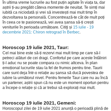
În ultima vreme lucrurile au fost puțin agitate în viața ta, dar
aștrii ți-au pregătit câteva momente de neuitat. Te simți mai
iubită ca niciodată și vrei să investești mai mult timp în
dezvoltarea ta personală. Concentrează-te cât de mult poți
în ceea ce te pasionează, vei avea șansa să-ți crești
veniturile în perioada următoare. Citiţi și
15 iulie - 19
decembrie 2021: Chiron retrograd în Berbec
.
Horoscop 19 iulie 2021, Taur:
Cel mai bine este să-ți rezervi mai mult timp pe care să-l
petreci alături de cei dragi. Confortul pe care aceste întâlniri
ți-l aduc nu se poate compara cu nimic altceva. În plan
emoțional lucrurile stau la fel de frumos pentru tine. Taurii
care sunt deja într-o relație au șansa să ducă povestea de
iubire la următorul nivel. Pentru femeile Taur care nu au încă
un partener, aștrii spun că nu este un moment oportun pentru
a începe o relație și că ar trebui să explorați mai mult.
Horoscop 19 iulie 2021, Gemeni:
Horoscopul zilei de 19 iulie 2021 anunță o perioadă plină de