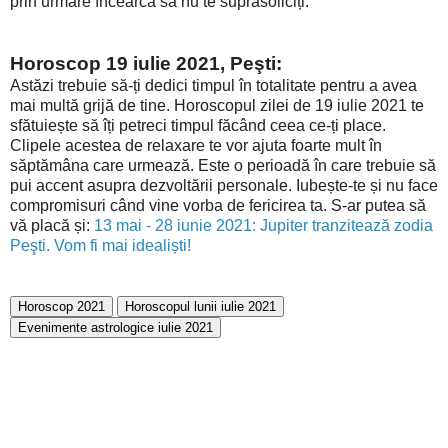
prin urmare încearcă să nu te suprasoliciți.
Horoscop 19 iulie 2021, Peşti:
Astăzi trebuie să-ți dedici timpul în totalitate pentru a avea
mai multă grijă de tine. Horoscopul zilei de 19 iulie 2021 te
sfătuiește să îți petreci timpul făcând ceea ce-ți place.
Clipele acestea de relaxare te vor ajuta foarte mult în
săptămâna care urmează. Este o perioadă în care trebuie să
pui accent asupra dezvoltării personale. Iubește-te și nu face
compromisuri când vine vorba de fericirea ta. S-ar putea să
vă placă și:
13 mai - 28 iunie 2021: Jupiter tranzitează zodia
Peşti. Vom fi mai idealiști!
Horoscop 2021
Horoscopul lunii iulie 2021
Evenimente astrologice iulie 2021