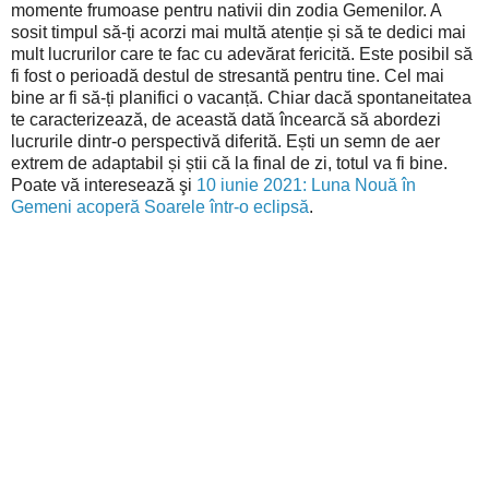
momente frumoase pentru nativii din zodia Gemenilor. A
sosit timpul să-ți acorzi mai multă atenție și să te dedici mai
mult lucrurilor care te fac cu adevărat fericită. Este posibil să
fi fost o perioadă destul de stresantă pentru tine. Cel mai
bine ar fi să-ți planifici o vacanță. Chiar dacă spontaneitatea
te caracterizează, de această dată încearcă să abordezi
lucrurile dintr-o perspectivă diferită. Ești un semn de aer
extrem de adaptabil și știi că la final de zi, totul va fi bine.
Poate vă interesează şi
10 iunie 2021: Luna Nouă în
Gemeni acoperă Soarele într-o eclipsă
.