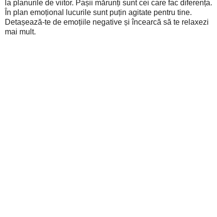
la planurile de viitor. Pașii mărunți sunt cei care fac diferența.
În plan emoțional lucurile sunt puțin agitate pentru tine.
Detașează-te de emoțiile negative și încearcă să te relaxezi
mai mult.