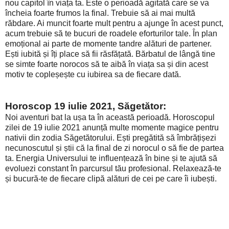
nou capitol în viața ta. Este o perioadă agitată care se va
încheia foarte frumos la final. Trebuie să ai mai multă
răbdare. Ai muncit foarte mult pentru a ajunge în acest punct,
acum trebuie să te bucuri de roadele eforturilor tale. În plan
emoțional ai parte de momente tandre alături de partener.
Ești iubită și îți place să fii răsfățată. Bărbatul de lângă tine
se simte foarte norocos să te aibă în viața sa și din acest
motiv te copleșește cu iubirea sa de fiecare dată.
Horoscop 19 iulie 2021, Săgetător:
Noi aventuri bat la ușa ta în această perioadă. Horoscopul
zilei de 19 iulie 2021 anunță multe momente magice pentru
nativii din zodia Săgetătorului. Ești pregătită să îmbrățișezi
necunoscutul și știi că la final de zi norocul o să fie de partea
ta. Energia Universului te influențează în bine și te ajută să
evoluezi constant în parcursul tău profesional. Relaxează-te
și bucură-te de fiecare clipă alături de cei pe care îi iubești.