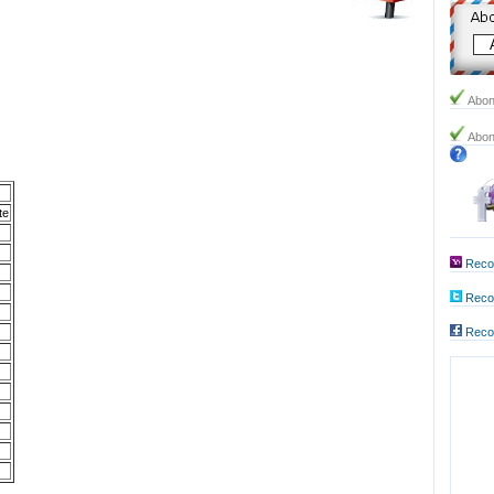
Abon
Abon
te
Reco
Recom
Reco