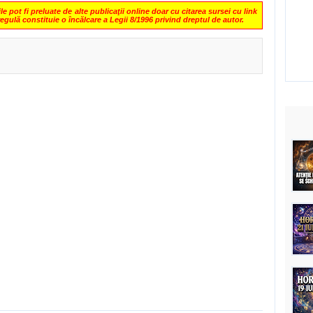
 pot fi preluate de alte publicaţii online doar cu citarea sursei cu link
regulă constituie o încălcare a Legii 8/1996 privind dreptul de autor.