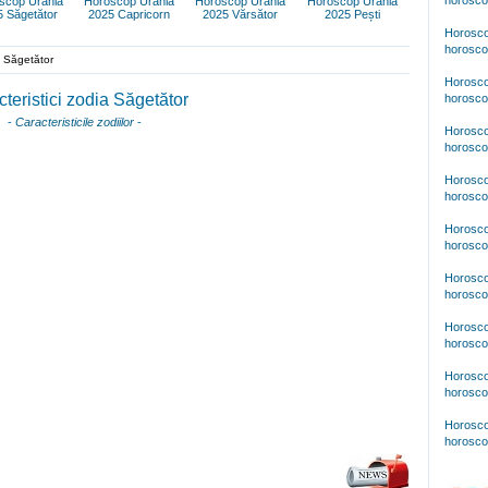
horosco
scop Urania
Horoscop Urania
Horoscop Urania
Horoscop Urania
5 Săgetător
2025 Capricorn
2025 Vărsător
2025 Pești
Horosco
horosco
a Săgetător
Horosco
teristici zodia Săgetător
horosco
-
Caracteristicile zodiilor
-
Horosco
horosco
Horosco
horosco
Horosco
horosco
Horosco
horosco
Horosco
horosco
Horosco
horosco
Horosco
horosco