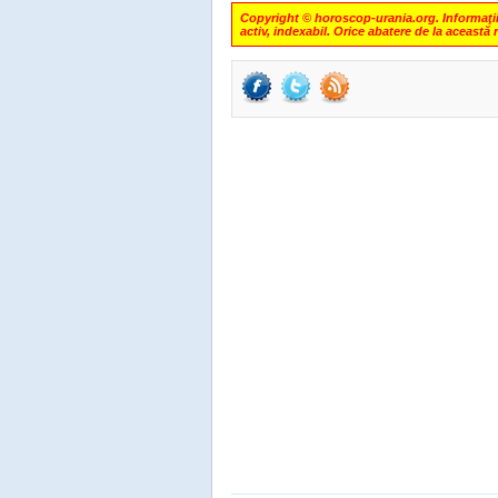
Copyright © horoscop-urania.org. Informaţiile
activ, indexabil. Orice abatere de la această 