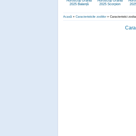
Horoscop Urania
Horoscop Urania
Horo
2025 Balanță
2025 Scorpion
202
Acasă
»
Caracteristicile zodiilor
»
Caracteristici zodi
Carac