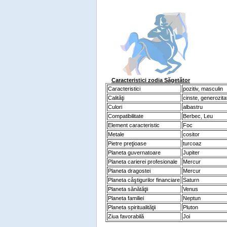
Caracteristici zodia Săgetător
Caracteristici
pozitiv, masculin
Calităţi
cinste, generozita
Culori
albastru
Compatibilitate
Berbec, Leu
Element caracteristic
Foc
Metale
cositor
Pietre preţioase
turcoaz
Planeta guvernatoare
Jupiter
Planeta carierei profesionale
Mercur
Planeta dragostei
Mercur
Planeta câştigurilor financiare
Saturn
Planeta sănătăţii
Venus
Planeta familiei
Neptun
Planeta spiritualităţii
Pluton
Ziua favorabilă
Joi