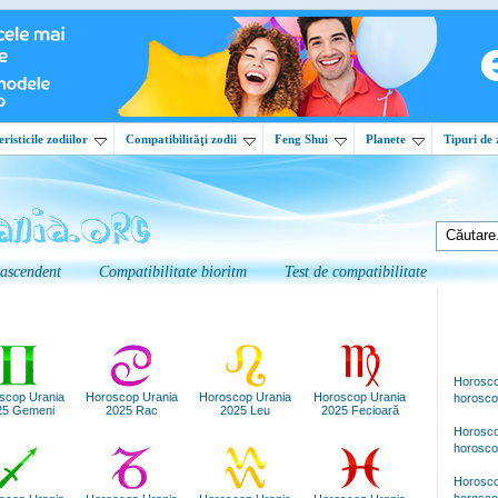
risticile zodiilor
Compatibilităţi zodii
Feng Shui
Planete
Tipuri de 
 ascendent
Compatibilitate bioritm
Test de compatibilitate
Horosco
scop Urania
Horoscop Urania
Horoscop Urania
Horoscop Urania
horosco
25 Gemeni
2025 Rac
2025 Leu
2025 Fecioară
Horosco
horosco
Horosco