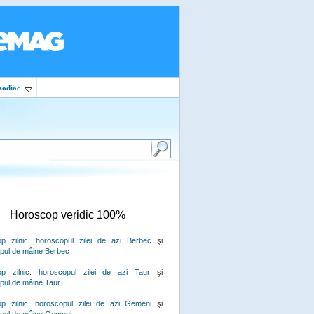
zodiac
Horoscop veridic 100%
p zilnic
:
horoscopul zilei de azi Berbec
şi
pul de mâine Berbec
p zilnic
:
horoscopul zilei de azi Taur
şi
pul de mâine Taur
p zilnic
:
horoscopul zilei de azi Gemeni
şi