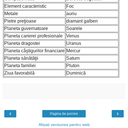
Element caracteristic
Foc
Metale
auriu
Pietre preţioase
diamant galben
Planeta guvernatoare
Soarele
Planeta carierei profesionale
Venus
Planeta dragostei
Uranus
Planeta câştigurilor financiare
Mercur
Planeta sănătăţii
Saturn
Planeta familiei
Pluton
Ziua favorabilă
Duminică
‹
›
Pagina de pornire
Afișați versiunea pentru web