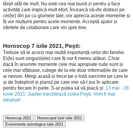
tânjit atât de mult. Nu este cea mai bună zi pentru a face
activități care implică mult efort. Încearcă să-i/le distrezi pe
cei(le) din jur cu glumele tale, vor aprecia aceste momente și
îți vor mulțumi pentru acele momente. Acceptă ajutor și
ofertele de colaborare care vin spre tine.
Horoscop 7 iulie 2021, Peşti:
Trebuie să le acorzi mai multă importanță celor din familie.
Ei(le) sunt singurii(ele) care îți vor fi mereu alături. Chiar
dacă în anumite momente cele mai apropiate rude sunt și
cele mai sfătoase, culege de la ele doar informațiile de care
ai nevoie. Mergi acasă și trece pe o listă sarcinile pe care le
ai de îndeplinit și planul pe care vrei să-l pui în aplicare
pentru fiecare în parte. S-ar putea să vă placă și:
13 mai - 28
iunie 2021: Jupiter tranzitează zodia Peşti. Vom fi mai
idealiști!
Horoscop 2021
Horoscopul lunii iulie 2021
Evenimente astrologice iulie 2021