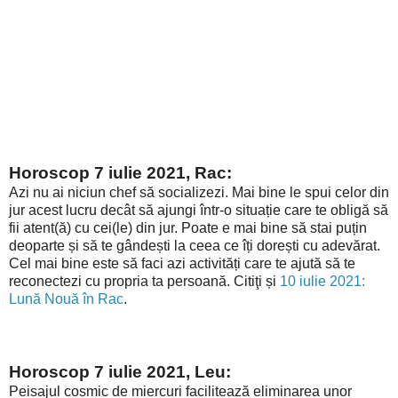
Horoscop 7 iulie 2021, Rac:
Azi nu ai niciun chef să socializezi. Mai bine le spui celor din
jur acest lucru decât să ajungi într-o situație care te obligă să
fii atent(ă) cu cei(le) din jur. Poate e mai bine să stai puțin
deoparte și să te gândești la ceea ce îți dorești cu adevărat.
Cel mai bine este să faci azi activități care te ajută să te
reconectezi cu propria ta persoană. Citiţi și
10 iulie 2021:
Lună Nouă în Rac
.
Horoscop 7 iulie 2021, Leu:
Peisajul cosmic de miercuri facilitează eliminarea unor