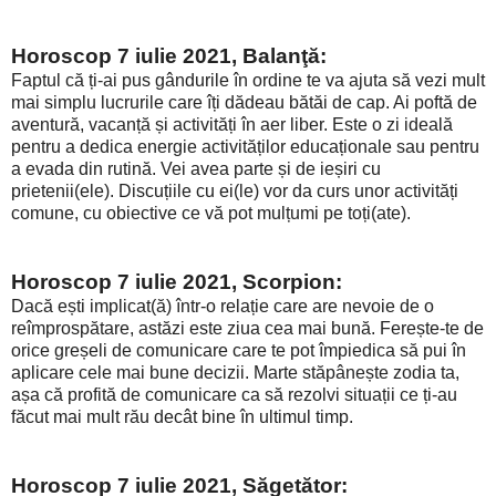
Horoscop 7 iulie 2021, Balanţă:
Faptul că ți-ai pus gândurile în ordine te va ajuta să vezi mult
mai simplu lucrurile care îți dădeau bătăi de cap. Ai poftă de
aventură, vacanță și activități în aer liber. Este o zi ideală
pentru a dedica energie activităților educaționale sau pentru
a evada din rutină. Vei avea parte și de ieșiri cu
prietenii(ele). Discuțiile cu ei(le) vor da curs unor activități
comune, cu obiective ce vă pot mulțumi pe toți(ate).
Horoscop 7 iulie 2021, Scorpion:
Dacă ești implicat(ă) într-o relație care are nevoie de o
reîmprospătare, astăzi este ziua cea mai bună. Ferește-te de
orice greșeli de comunicare care te pot împiedica să pui în
aplicare cele mai bune decizii. Marte stăpânește zodia ta,
așa că profită de comunicare ca să rezolvi situații ce ți-au
făcut mai mult rău decât bine în ultimul timp.
Horoscop 7 iulie 2021, Săgetător: