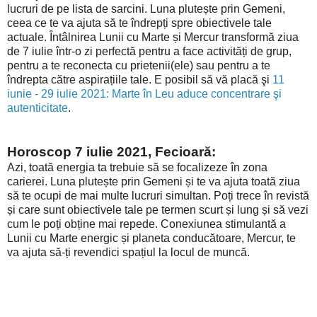
lucruri de pe lista de sarcini. Luna plutește prin Gemeni,
ceea ce te va ajuta să te îndrepți spre obiectivele tale
actuale. Întâlnirea Lunii cu Marte și Mercur transformă ziua
de 7 iulie într-o zi perfectă pentru a face activități de grup,
pentru a te reconecta cu prietenii(ele) sau pentru a te
îndrepta către aspirațiile tale. E posibil să vă placă şi
11
iunie - 29 iulie 2021: Marte în Leu aduce concentrare şi
autenticitate
.
Horoscop 7 iulie 2021, Fecioară:
Azi, toată energia ta trebuie să se focalizeze în zona
carierei. Luna plutește prin Gemeni și te va ajuta toată ziua
să te ocupi de mai multe lucruri simultan. Poți trece în revistă
și care sunt obiectivele tale pe termen scurt și lung și să vezi
cum le poți obține mai repede. Conexiunea stimulantă a
Lunii cu Marte energic și planeta conducătoare, Mercur, te
va ajuta să-ți revendici spațiul la locul de muncă.