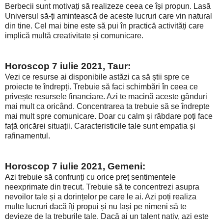
Berbecii sunt motivați să realizeze ceea ce își propun. Lasă
Universul să-ți amintească de aceste lucruri care vin natural
din tine. Cel mai bine este să pui în practică activități care
implică multă creativitate și comunicare.
Horoscop 7 iulie 2021, Taur:
Vezi ce resurse ai disponibile astăzi ca să știi spre ce
proiecte te îndrepți. Trebuie să faci schimbări în ceea ce
privește resursele financiare. Azi te macină aceste gânduri
mai mult ca oricând. Concentrarea ta trebuie să se îndrepte
mai mult spre comunicare. Doar cu calm și răbdare poți face
față oricărei situații. Caracteristicile tale sunt empatia și
rafinamentul.
Horoscop 7 iulie 2021, Gemeni:
Azi trebuie să confrunți cu orice preț sentimentele
neexprimate din trecut. Trebuie să te concentrezi asupra
nevoilor tale și a dorințelor pe care le ai. Azi poți realiza
multe lucruri dacă îți propui și nu lași pe nimeni să te
devieze de la treburile tale. Dacă ai un talent nativ, azi este