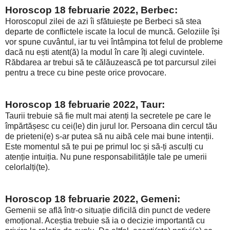
Horoscop 18 februarie 2022, Berbec:
Horoscopul zilei de azi îi sfătuiește pe Berbeci să stea
departe de conflictele iscate la locul de muncă. Geloziile își
vor spune cuvântul, iar tu vei întâmpina tot felul de probleme
dacă nu ești atent(ă) la modul în care îți alegi cuvintele.
Răbdarea ar trebui să te călăuzească pe tot parcursul zilei
pentru a trece cu bine peste orice provocare.
Horoscop 18 februarie 2022, Taur:
Taurii trebuie să fie mult mai atenți la secretele pe care le
împărtășesc cu cei(le) din jurul lor. Persoana din cercul tău
de prieteni(e) s-ar putea să nu aibă cele mai bune intenții.
Este momentul să te pui pe primul loc și să-ți asculți cu
atenție intuiția. Nu pune responsabilitățile tale pe umerii
celorlalți(te).
Horoscop 18 februarie 2022, Gemeni:
Gemenii se află într-o situație dificilă din punct de vedere
emoțional. Aceștia trebuie să ia o decizie importantă cu