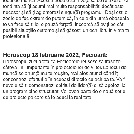
locul de muncă. Aceștia trebuie să învețe să se relaxeze. Ai
tendința să îți asumi mai multe responsabilități decât este
necesar și să-ți aglomerezi singur(ă) programul. Deși ești o
zodie de foc extrem de puternică, în cele din urmă oboseala
te va face să-ți iei o pauză forțată. Încearcă să eviți pe cât
posibil situațiile extreme și să găsești un echilibru în viața ta
profesională.
Horoscop 18 februarie 2022, Fecioară:
Horoscopul zilei arată că Fecioarele reușesc să traseze
câteva linii importante în proiectele lor de viitor. La locul de
muncă se anunță multe reușite, mai ales atunci când îți
concentrezi eforturile în aceeași direcție cu echipa ta. Va fi
nevoie să-ți demonstrezi spiritul de lider(ă) și să apelezi la
un program bine structurat. Vei avea parte de o nouă serie
de proiecte pe care să le aduci la realitate.