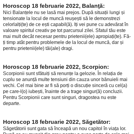
Horoscop 18 februarie 2022, Balanţă:
Nici Balanțele nu se lasă mai prejos. După situații lungi și
tensionate la locul de muncă reușești să le demonstrezi
celorlalți(te) de ce ești capabil(ă). Iți vei pune cu adevărat în
valoare spiritul creativ pe tot parcursul zilei. Sfatul tău este
mai mult decât necesar pentru prietenii(ele) apropiați(te). Fă-
ți timp atât pentru problemele de la locul de muncă, dar și
pentru prietenii(ele) tăi(ale) dragi.
Horoscop 18 februarie 2022, Scorpion:
Scorpionii sunt sfătuiți să renunțe la gelozie. În relația de
cuplu se anunță multe tensiuni din cauza unor bănuieli mai
vechi. Cel mai bine ar fi să porți o discuție sinceră cu cel(a)
pe care-l(o) iubești, înainte de a trage singur(ă) concluzii.
Pentru Scorpionii care sunt singuri, dragostea nu este
departe.
Horoscop 18 februarie 2022, Săgetător:
Săgetătorii sunt gata să înceapă un nou capitol în viața lor.