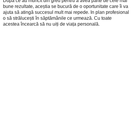
După ce au muncit din greu pentru a avea parte de cele mai
bune rezultate, aceștia se bucură de o oportunitate care îi va
ajuta să atingă succesul mult mai repede. In plan profesional
o să strălucești în săptămânile ce urmează. Cu toate
acestea încearcă să nu uiți de viața personală.