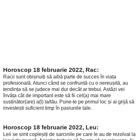
Horoscop 18 februarie 2022, Rac:
Racii sunt obișnuiți să aibă parte de succes în viața
profesională. Atunci când se confruntă cu o nereușită, au
tendința să se judece mai dur decât ar trebui. Astăzi vei
învăța cât de important este să fii cel(a) mai mare
susținător(are) a(l) ta/tău. Pune-te pe primul loc și ai grijă să
investești suficient timp în pasiunile tale.
Horoscop 18 februarie 2022, Leu:
Leii se simt copleșiți de sarcinile pe care le au de rezolvat la