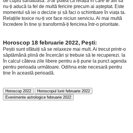
de cuplu sănătoasă. S-ar putea ca relația în care te afli să
nu-ți aducă la fel de multă fericire precum ai așteptat. Este
momentul să iei o decizie și să faci o schimbare în viața ta.
Relațiile toxice nu-ți vor face niciun serviciu. Ai mai multă
încredere în tine și transformă-ți fericirea într-o prioritate.
Horoscop 18 februarie 2022, Peşti:
Peștii sunt sfătuiți să se relaxeze mai mult. Ai trecut printr-o
săptămână plină de încercări și trebuie să te recuperezi. Ia
în calcul câteva zile libere pentru a-ți pune la punct agenda
pentru perioada următoare. Odihna este necesară pentru
tine în această perioadă.
Horoscop 2022
Horoscopul lunii februarie 2022
Evenimente astrologice februarie 2022