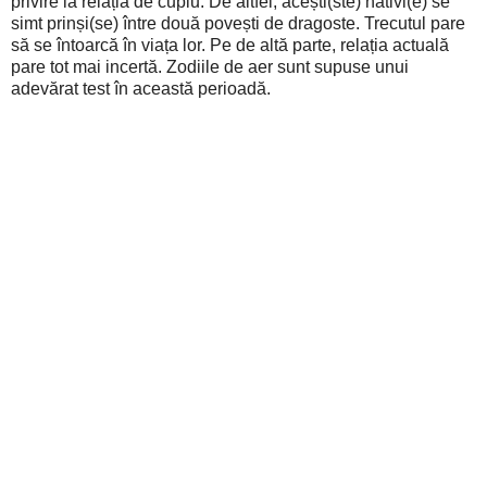
privire la relația de cuplu. De altfel, acești(ste) nativi(e) se
simt prinși(se) între două povești de dragoste. Trecutul pare
să se întoarcă în viața lor. Pe de altă parte, relația actuală
pare tot mai incertă. Zodiile de aer sunt supuse unui
adevărat test în această perioadă.