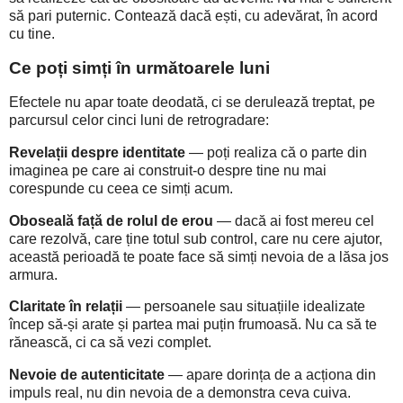
să pari puternic. Contează dacă ești, cu adevărat, în acord
cu tine.
Ce poți simți în următoarele luni
Efectele nu apar toate deodată, ci se derulează treptat, pe
parcursul celor cinci luni de retrogradare:
Revelații despre identitate
— poți realiza că o parte din
imaginea pe care ai construit-o despre tine nu mai
corespunde cu ceea ce simți acum.
Oboseală față de rolul de erou
— dacă ai fost mereu cel
care rezolvă, care ține totul sub control, care nu cere ajutor,
această perioadă te poate face să simți nevoia de a lăsa jos
armura.
Claritate în relații
— persoanele sau situațiile idealizate
încep să-și arate și partea mai puțin frumoasă. Nu ca să te
rănească, ci ca să vezi complet.
Nevoie de autenticitate
— apare dorința de a acționa din
impuls real, nu din nevoia de a demonstra ceva cuiva.