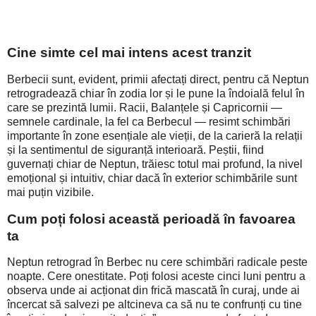
Cine simte cel mai intens acest tranzit
Berbecii sunt, evident, primii afectați direct, pentru că Neptun
retrogradează chiar în zodia lor și le pune la îndoială felul în
care se prezintă lumii. Racii, Balanțele și Capricornii —
semnele cardinale, la fel ca Berbecul — resimt schimbări
importante în zone esențiale ale vieții, de la carieră la relații
și la sentimentul de siguranță interioară. Peștii, fiind
guvernați chiar de Neptun, trăiesc totul mai profund, la nivel
emoțional și intuitiv, chiar dacă în exterior schimbările sunt
mai puțin vizibile.
Cum poți folosi această perioadă în favoarea
ta
Neptun retrograd în Berbec nu cere schimbări radicale peste
noapte. Cere onestitate. Poți folosi aceste cinci luni pentru a
observa unde ai acționat din frică mascată în curaj, unde ai
încercat să salvezi pe altcineva ca să nu te confrunți cu tine