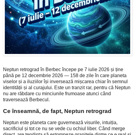
Neptun retrograd în Berbec începe pe 7 iulie 2026 și ține
până pe 12 decembrie 2026 — 158 de zile în care planeta
viselor și a iluziilor își inversează mișcarea chiar în semnul
identității și al curajului. Este un tranzit rar, pentru că Neptun
nu are răbdare cu minciunile frumoase atunci când
traversează Berbecul.
Ce înseamnă, de fapt, Neptun retrograd
Neptun este planeta care guvernează visurile, intuiția,
sacrificiul și tot ce nu se vede cu ochiul liber. Când merge
direct, are tendința să estompeze granițele dintre ce e real și