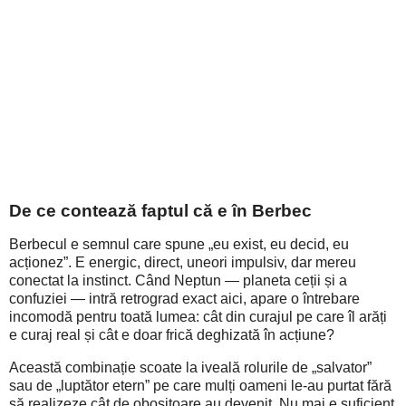
De ce contează faptul că e în Berbec
Berbecul e semnul care spune „eu exist, eu decid, eu
acționez”. E energic, direct, uneori impulsiv, dar mereu
conectat la instinct. Când Neptun — planeta ceții și a
confuziei — intră retrograd exact aici, apare o întrebare
incomodă pentru toată lumea: cât din curajul pe care îl arăți
e curaj real și cât e doar frică deghizată în acțiune?
Această combinație scoate la iveală rolurile de „salvator”
sau de „luptător etern” pe care mulți oameni le-au purtat fără
să realizeze cât de obositoare au devenit. Nu mai e suficient