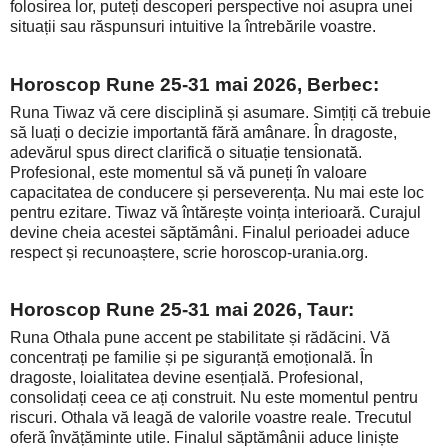
folosirea lor, puteți descoperi perspective noi asupra unei
situații sau răspunsuri intuitive la întrebările voastre.
Horoscop Rune 25-31 mai 2026, Berbec:
Runa Tiwaz vă cere disciplină și asumare. Simțiți că trebuie
să luați o decizie importantă fără amânare. În dragoste,
adevărul spus direct clarifică o situație tensionată.
Profesional, este momentul să vă puneți în valoare
capacitatea de conducere și perseverența. Nu mai este loc
pentru ezitare. Tiwaz vă întărește voința interioară. Curajul
devine cheia acestei săptămâni. Finalul perioadei aduce
respect și recunoaștere, scrie horoscop-urania.org.
Horoscop Rune 25-31 mai 2026, Taur:
Runa Othala pune accent pe stabilitate și rădăcini. Vă
concentrați pe familie și pe siguranță emoțională. În
dragoste, loialitatea devine esențială. Profesional,
consolidați ceea ce ați construit. Nu este momentul pentru
riscuri. Othala vă leagă de valorile voastre reale. Trecutul
oferă învățăminte utile. Finalul săptămânii aduce liniște