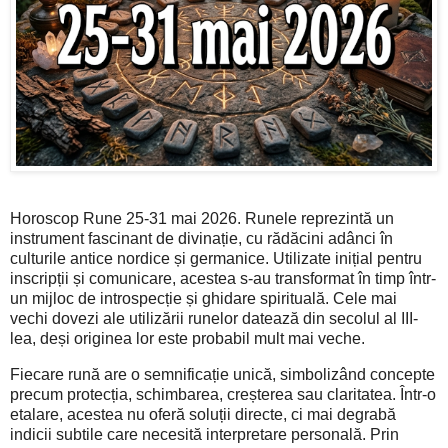
Horoscop Rune 25-31 mai 2026. Runele reprezintă un
instrument fascinant de divinație, cu rădăcini adânci în
culturile antice nordice și germanice. Utilizate inițial pentru
inscripții și comunicare, acestea s-au transformat în timp într-
un mijloc de introspecție și ghidare spirituală. Cele mai
vechi dovezi ale utilizării runelor datează din secolul al III-
lea, deși originea lor este probabil mult mai veche.
Fiecare rună are o semnificație unică, simbolizând concepte
precum protecția, schimbarea, creșterea sau claritatea. Într-o
etalare, acestea nu oferă soluții directe, ci mai degrabă
indicii subtile care necesită interpretare personală. Prin