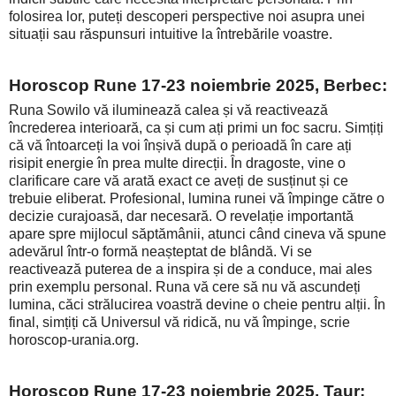
folosirea lor, puteți descoperi perspective noi asupra unei
situații sau răspunsuri intuitive la întrebările voastre.
Horoscop Rune 17-23 noiembrie 2025, Berbec:
Runa Sowilo vă iluminează calea și vă reactivează
încrederea interioară, ca și cum ați primi un foc sacru. Simțiți
că vă întoarceți la voi înșivă după o perioadă în care ați
risipit energie în prea multe direcții. În dragoste, vine o
clarificare care vă arată exact ce aveți de susținut și ce
trebuie eliberat. Profesional, lumina runei vă împinge către o
decizie curajoasă, dar necesară. O revelație importantă
apare spre mijlocul săptămânii, atunci când cineva vă spune
adevărul într-o formă neașteptat de blândă. Vi se
reactivează puterea de a inspira și de a conduce, mai ales
prin exemplu personal. Runa vă cere să nu vă ascundeți
lumina, căci strălucirea voastră devine o cheie pentru alții. În
final, simțiți că Universul vă ridică, nu vă împinge, scrie
horoscop-urania.org.
Horoscop Rune 17-23 noiembrie 2025, Taur: