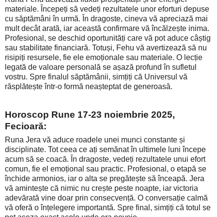
materiale. Începeți să vedeți rezultatele unor eforturi depuse
cu săptămâni în urmă. În dragoste, cineva vă apreciază mai
mult decât arată, iar această confirmare vă încălzește inima.
Profesional, se deschid oportunități care vă pot aduce câștig
sau stabilitate financiară. Totuși, Fehu vă avertizează să nu
risipiți resursele, fie ele emoționale sau materiale. O lecție
legată de valoare personală se așază profund în sufletul
vostru. Spre finalul săptămânii, simțiți că Universul vă
răsplătește într-o formă neașteptat de generoasă.
Horoscop Rune 17-23 noiembrie 2025,
Fecioară:
Runa Jera vă aduce roadele unei munci constante și
disciplinate. Tot ceea ce ați semănat în ultimele luni începe
acum să se coacă. În dragoste, vedeți rezultatele unui efort
comun, fie el emoțional sau practic. Profesional, o etapă se
închide armonios, iar o alta se pregătește să înceapă. Jera
vă amintește că nimic nu crește peste noapte, iar victoria
adevărată vine doar prin consecvență. O conversație calmă
vă oferă o înțelegere importantă. Spre final, simțiți că totul se