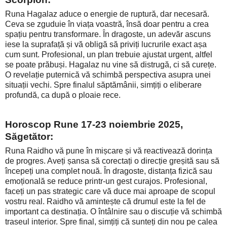
Runa Hagalaz aduce o energie de ruptură, dar necesară.
Ceva se zguduie în viața voastră, însă doar pentru a crea
spațiu pentru transformare. În dragoste, un adevăr ascuns
iese la suprafață și vă obligă să priviți lucrurile exact așa
cum sunt. Profesional, un plan trebuie ajustat urgent, altfel
se poate prăbuși. Hagalaz nu vine să distrugă, ci să curețe.
O revelație puternică vă schimbă perspectiva asupra unei
situații vechi. Spre finalul săptămânii, simțiți o eliberare
profundă, ca după o ploaie rece.
Horoscop Rune 17-23 noiembrie 2025,
Săgetător:
Runa Raidho vă pune în mișcare și vă reactivează dorința
de progres. Aveți șansa să corectați o direcție greșită sau să
începeți una complet nouă. În dragoste, distanța fizică sau
emoțională se reduce printr-un gest curajos. Profesional,
faceți un pas strategic care vă duce mai aproape de scopul
vostru real. Raidho vă amintește că drumul este la fel de
important ca destinația. O întâlnire sau o discuție vă schimbă
traseul interior. Spre final, simțiți că sunteți din nou pe calea