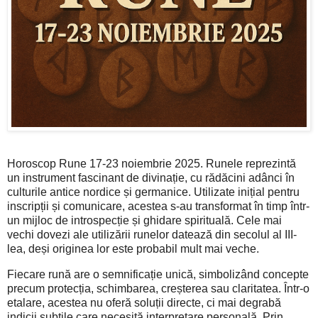
Horoscop Rune 17-23 noiembrie 2025. Runele reprezintă
un instrument fascinant de divinație, cu rădăcini adânci în
culturile antice nordice și germanice. Utilizate inițial pentru
inscripții și comunicare, acestea s-au transformat în timp într-
un mijloc de introspecție și ghidare spirituală. Cele mai
vechi dovezi ale utilizării runelor datează din secolul al III-
lea, deși originea lor este probabil mult mai veche.
Fiecare rună are o semnificație unică, simbolizând concepte
precum protecția, schimbarea, creșterea sau claritatea. Într-o
etalare, acestea nu oferă soluții directe, ci mai degrabă
indicii subtile care necesită interpretare personală. Prin