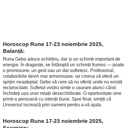
Horoscop Rune 17-23 noiembrie 2025,
Balanță:
Runa Gebo aduce echilibru, dar și un schimb important de
energie. În dragoste, se întâmplă un schimb frumos — poate
o promisiune, un gest sau un dar sufletesc. Profesional,
colaborările devin mai armonioase, iar cineva vă oferă un
sprijin neașteptat. Gebo vă cere să nu oferiți unde nu există
reciprocitate. Sufletul vostru simte o ușurare atunci când
închideți ușa unor relații dezechilibrate. O oportunitate vine
printr-o persoană cu intenții bune. Spre final, simțiți că
Universul lucrează prin oameni pentru a vă ajuta.
Horoscop Rune 17-23 noiembrie 2025,
Scorpion: