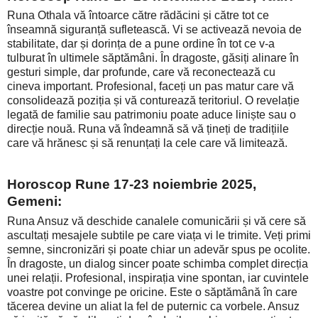
Runa Othala vă întoarce către rădăcini și către tot ce
înseamnă siguranță sufletească. Vi se activează nevoia de
stabilitate, dar și dorința de a pune ordine în tot ce v-a
tulburat în ultimele săptămâni. În dragoste, găsiți alinare în
gesturi simple, dar profunde, care vă reconectează cu
cineva important. Profesional, faceți un pas matur care vă
consolidează poziția și vă conturează teritoriul. O revelație
legată de familie sau patrimoniu poate aduce liniște sau o
direcție nouă. Runa vă îndeamnă să vă țineți de tradițiile
care vă hrănesc și să renunțați la cele care vă limitează.
Horoscop Rune 17-23 noiembrie 2025,
Gemeni:
Runa Ansuz vă deschide canalele comunicării și vă cere să
ascultați mesajele subtile pe care viața vi le trimite. Veți primi
semne, sincronizări și poate chiar un adevăr spus pe ocolite.
În dragoste, un dialog sincer poate schimba complet direcția
unei relații. Profesional, inspirația vine spontan, iar cuvintele
voastre pot convinge pe oricine. Este o săptămână în care
tăcerea devine un aliat la fel de puternic ca vorbele. Ansuz