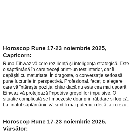
Horoscop Rune 17-23 noiembrie 2025,
Capricorn:
Runa Eihwaz vă cere reziliență și inteligență strategică. Este
o săptămână în care treceți printr-un test interior, dar îl
depășiți cu maturitate. În dragoste, o conversație serioasă
pune lucrurile în perspectivă. Profesional, faceți o alegere
care vă întărește poziția, chiar dacă nu este cea mai ușoară.
Eihwaz vă protejează împotriva greșelilor impulsive. O
situație complicată se limpezește doar prin răbdare și logică.
La finalul săptămânii, vă simțiți mai puternici decât ați crezut.
Horoscop Rune 17-23 noiembrie 2025,
Vărsător: