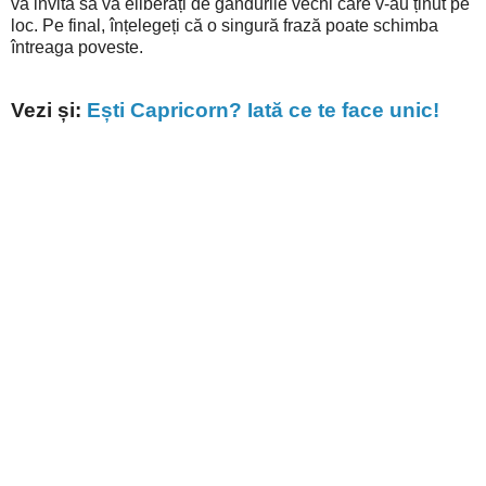
vă invită să vă eliberați de gândurile vechi care v-au ținut pe
loc. Pe final, înțelegeți că o singură frază poate schimba
întreaga poveste.
Vezi și:
Ești Capricorn? Iată ce te face unic!