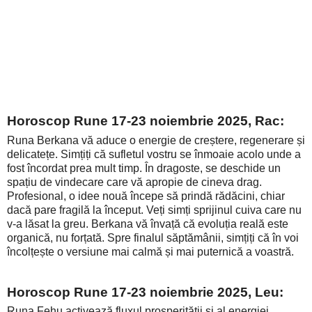
Horoscop Rune 17-23 noiembrie 2025, Rac:
Runa Berkana vă aduce o energie de creștere, regenerare și
delicatețe. Simțiți că sufletul vostru se înmoaie acolo unde a
fost încordat prea mult timp. În dragoste, se deschide un
spațiu de vindecare care vă apropie de cineva drag.
Profesional, o idee nouă începe să prindă rădăcini, chiar
dacă pare fragilă la început. Veți simți sprijinul cuiva care nu
v-a lăsat la greu. Berkana vă învață că evoluția reală este
organică, nu forțată. Spre finalul săptămânii, simțiți că în voi
încolțește o versiune mai calmă și mai puternică a voastră.
Horoscop Rune 17-23 noiembrie 2025, Leu:
Runa Fehu activează fluxul prosperității și al energiei