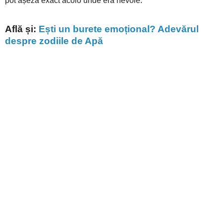
pot așeza exact acolo unde era nevoie.
Află și:
Ești un burete emoțional? Adevărul
despre zodiile de Apă