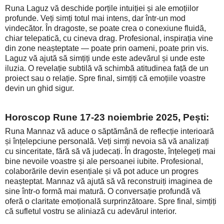
Runa Laguz vă deschide porțile intuiției și ale emoțiilor
profunde. Veți simți totul mai intens, dar într-un mod
vindecător. În dragoste, se poate crea o conexiune fluidă,
chiar telepatică, cu cineva drag. Profesional, inspirația vine
din zone neașteptate — poate prin oameni, poate prin vis.
Laguz vă ajută să simțiți unde este adevărul și unde este
iluzia. O revelație subtilă vă schimbă atitudinea față de un
proiect sau o relație. Spre final, simțiți că emoțiile voastre
devin un ghid sigur.
Horoscop Rune 17-23 noiembrie 2025, Pești:
Runa Mannaz vă aduce o săptămână de reflecție interioară
și înțelepciune personală. Veți simți nevoia să vă analizați
cu sinceritate, fără să vă judecați. În dragoste, înțelegeți mai
bine nevoile voastre și ale persoanei iubite. Profesional,
colaborările devin esențiale și vă pot aduce un progres
neașteptat. Mannaz vă ajută să vă reconstruiți imaginea de
sine într-o formă mai matură. O conversație profundă vă
oferă o claritate emoțională surprinzătoare. Spre final, simțiți
că sufletul vostru se aliniază cu adevărul interior.