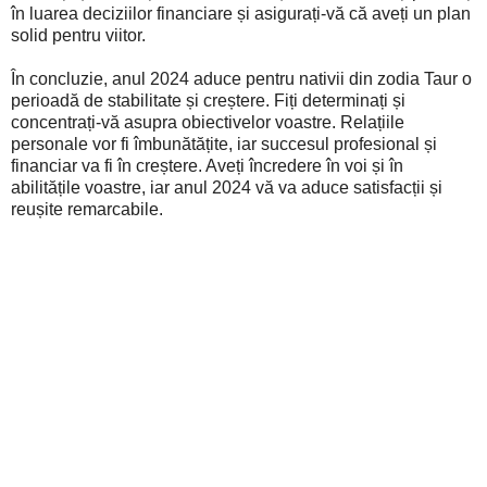
în luarea deciziilor financiare și asigurați-vă că aveți un plan
solid pentru viitor.
În concluzie, anul 2024 aduce pentru nativii din zodia Taur o
perioadă de stabilitate și creștere. Fiți determinați și
concentrați-vă asupra obiectivelor voastre. Relațiile
personale vor fi îmbunătățite, iar succesul profesional și
financiar va fi în creștere. Aveți încredere în voi și în
abilitățile voastre, iar anul 2024 vă va aduce satisfacții și
reușite remarcabile.