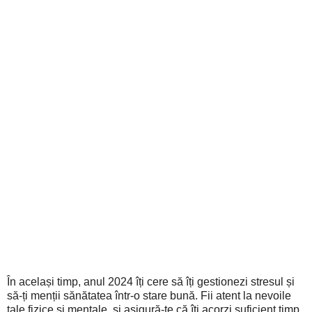
În același timp, anul 2024 îți cere să îți gestionezi stresul și
să-ți menții sănătatea într-o stare bună. Fii atent la nevoile
tale fizice și mentale, și asigură-te că îți acorzi suficient timp