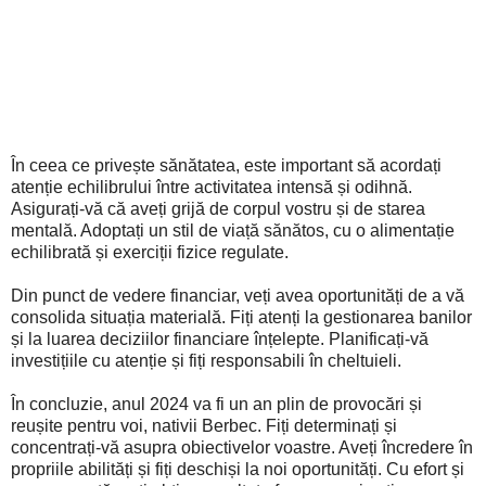
În ceea ce privește sănătatea, este important să acordați
atenție echilibrului între activitatea intensă și odihnă.
Asigurați-vă că aveți grijă de corpul vostru și de starea
mentală. Adoptați un stil de viață sănătos, cu o alimentație
echilibrată și exerciții fizice regulate.
Din punct de vedere financiar, veți avea oportunități de a vă
consolida situația materială. Fiți atenți la gestionarea banilor
și la luarea deciziilor financiare înțelepte. Planificați-vă
investițiile cu atenție și fiți responsabili în cheltuieli.
În concluzie, anul 2024 va fi un an plin de provocări și
reușite pentru voi, nativii Berbec. Fiți determinați și
concentrați-vă asupra obiectivelor voastre. Aveți încredere în
propriile abilități și fiți deschiși la noi oportunități. Cu efort și