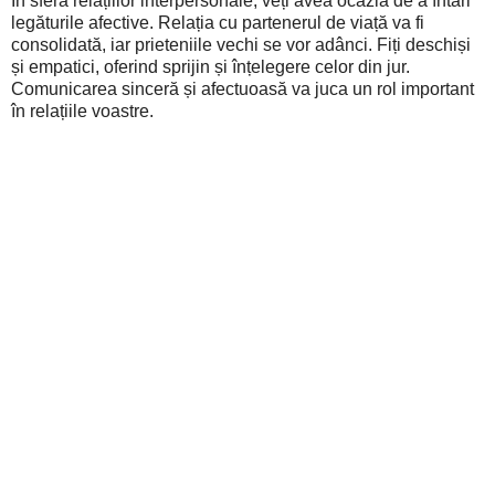
În sfera relațiilor interpersonale, veți avea ocazia de a întări
legăturile afective. Relația cu partenerul de viață va fi
consolidată, iar prieteniile vechi se vor adânci. Fiți deschiși
și empatici, oferind sprijin și înțelegere celor din jur.
Comunicarea sinceră și afectuoasă va juca un rol important
în relațiile voastre.