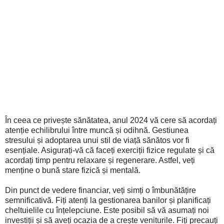
În ceea ce privește sănătatea, anul 2024 vă cere să acordați
atenție echilibrului între muncă și odihnă. Gestiunea
stresului și adoptarea unui stil de viață sănătos vor fi
esențiale. Asigurați-vă că faceți exerciții fizice regulate și că
acordați timp pentru relaxare și regenerare. Astfel, veți
menține o bună stare fizică și mentală.
Din punct de vedere financiar, veți simți o îmbunătățire
semnificativă. Fiți atenți la gestionarea banilor și planificați
cheltuielile cu înțelepciune. Este posibil să vă asumați noi
investiții și să aveți ocazia de a crește veniturile. Fiți precauți