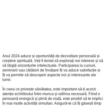
Anul 2024 aduce și oportunități de dezvoltare personală și
creștere spirituală. Veți fi tentat să explorați noi interese și să
vă lărgiți orizonturile intelectuale. Participarea la cursuri,
seminarii sau călătorii de învățare îți va aduce satisfacție și
îți va permite să descoperi aspecte noi și interesante ale
lumii.
În ceea ce privește sănătatea, este important să-ți acorzi
atenție echilibrului între munca și odihna necesară. Fiind o
persoană energică și plină de viață, este posibil să te implici
în mai multe activități simultan. Asigură-te că îți găsești timp