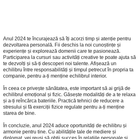
Anul 2024 te încurajează să îți acorzi timp și atenție pentru
dezvoltarea personală. Fii deschis la noi cunoștințe și
experiențe și explorează domenii care te pasionează.
Participarea la cursuri sau activități creative te poate ajuta să
te dezvolți și să-ți descoperi noi talente. Afișează un
echilibru între responsabilități și timpul petrecut în propria ta
companie, pentru a-ți menține echilibrul interior.
În ceea ce privește sănătatea, este important să ai grijă de
echilibrul emoțional și fizic. Găsește modalități de a te relaxa
și a-ți reîncărca bateriile. Practică tehnici de reducere a
stresului și fă exerciții fizice regulate pentru a-ți menține
starea de bine.
În concluzie, anul 2024 aduce oportunități de echilibru și
armonie pentru tine. Cu abilitățile tale de mediere și
diplomat, vei reuși să obții succes în relațiile personale și