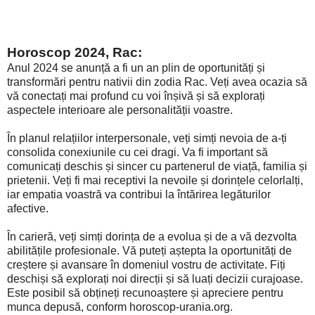
Horoscop 2024, Rac:
Anul 2024 se anunță a fi un an plin de oportunități și
transformări pentru nativii din zodia Rac. Veți avea ocazia să
vă conectați mai profund cu voi înșivă și să explorați
aspectele interioare ale personalității voastre.
În planul relațiilor interpersonale, veți simți nevoia de a-ți
consolida conexiunile cu cei dragi. Va fi important să
comunicați deschis și sincer cu partenerul de viață, familia și
prietenii. Veți fi mai receptivi la nevoile și dorințele celorlalți,
iar empatia voastră va contribui la întărirea legăturilor
afective.
În carieră, veți simți dorința de a evolua și de a vă dezvolta
abilitățile profesionale. Vă puteți aștepta la oportunități de
creștere și avansare în domeniul vostru de activitate. Fiți
deschiși să explorați noi direcții și să luați decizii curajoase.
Este posibil să obțineți recunoaștere și apreciere pentru
munca depusă, conform horoscop-urania.org.