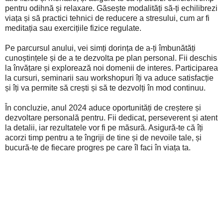
pentru odihnă și relaxare. Găsește modalități să-ți echilibrezi
viața și să practici tehnici de reducere a stresului, cum ar fi
meditația sau exercițiile fizice regulate.
Pe parcursul anului, vei simți dorința de a-ți îmbunătăți
cunoștințele și de a te dezvolta pe plan personal. Fii deschis
la învățare și explorează noi domenii de interes. Participarea
la cursuri, seminarii sau workshopuri îți va aduce satisfacție
și îți va permite să crești și să te dezvolți în mod continuu.
În concluzie, anul 2024 aduce oportunități de creștere și
dezvoltare personală pentru. Fii dedicat, perseverent și atent
la detalii, iar rezultatele vor fi pe măsură. Asigură-te că îți
acorzi timp pentru a te îngriji de tine și de nevoile tale, și
bucură-te de fiecare progres pe care îl faci în viața ta.