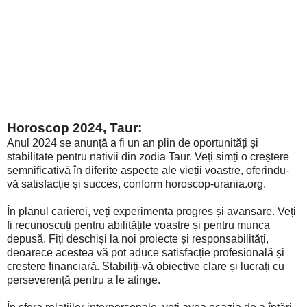
Horoscop 2024, Taur:
Anul 2024 se anunță a fi un an plin de oportunități și
stabilitate pentru nativii din zodia Taur. Veți simți o creștere
semnificativă în diferite aspecte ale vieții voastre, oferindu-
vă satisfacție și succes, conform horoscop-urania.org.
În planul carierei, veți experimenta progres și avansare. Veți
fi recunoscuți pentru abilitățile voastre și pentru munca
depusă. Fiți deschiși la noi proiecte și responsabilități,
deoarece acestea vă pot aduce satisfacție profesională și
creștere financiară. Stabiliți-vă obiective clare și lucrați cu
perseverență pentru a le atinge.