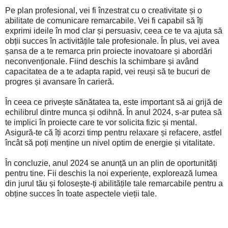
Pe plan profesional, vei fi înzestrat cu o creativitate și o
abilitate de comunicare remarcabile. Vei fi capabil să îți
exprimi ideile în mod clar și persuasiv, ceea ce te va ajuta să
obții succes în activitățile tale profesionale. În plus, vei avea
șansa de a te remarca prin proiecte inovatoare și abordări
neconvenționale. Fiind deschis la schimbare și având
capacitatea de a te adapta rapid, vei reuși să te bucuri de
progres și avansare în carieră.
În ceea ce privește sănătatea ta, este important să ai grijă de
echilibrul dintre munca și odihnă. În anul 2024, s-ar putea să
te implici în proiecte care te vor solicita fizic și mental.
Asigură-te că îți acorzi timp pentru relaxare și refacere, astfel
încât să poți menține un nivel optim de energie și vitalitate.
În concluzie, anul 2024 se anunță un an plin de oportunități
pentru tine. Fii deschis la noi experiențe, explorează lumea
din jurul tău și folosește-ți abilitățile tale remarcabile pentru a
obține succes în toate aspectele vieții tale.