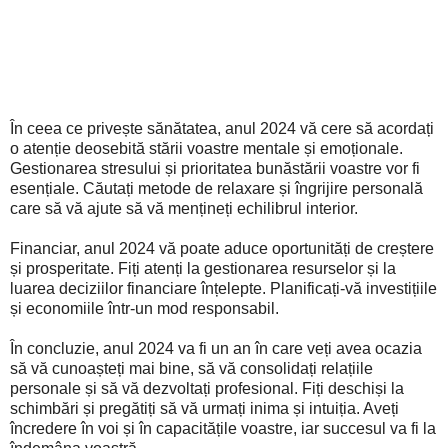
În ceea ce privește sănătatea, anul 2024 vă cere să acordați
o atenție deosebită stării voastre mentale și emoționale.
Gestionarea stresului și prioritatea bunăstării voastre vor fi
esențiale. Căutați metode de relaxare și îngrijire personală
care să vă ajute să vă mențineți echilibrul interior.
Financiar, anul 2024 vă poate aduce oportunități de creștere
și prosperitate. Fiți atenți la gestionarea resurselor și la
luarea deciziilor financiare înțelepte. Planificați-vă investițiile
și economiile într-un mod responsabil.
În concluzie, anul 2024 va fi un an în care veți avea ocazia
să vă cunoașteți mai bine, să vă consolidați relațiile
personale și să vă dezvoltați profesional. Fiți deschiși la
schimbări și pregătiți să vă urmați inima și intuiția. Aveți
încredere în voi și în capacitățile voastre, iar succesul va fi la