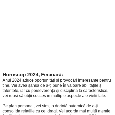
Horoscop 2024, Fecioară:
Anul 2024 aduce oportunități și provocări interesante pentru
tine. Vei avea șansa de a-ți pune în valoare abilitățile și
talentele, iar cu perseverența și disciplina ta caracteristice,
vei reuși să obții succes în multiple aspecte ale vieții tale.
Pe plan personal, vei simți o dorință puternică de a-ți
consolida relațiile cu cei dragi. Vei acorda mai multă atenție