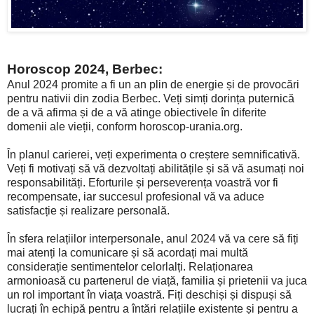
Horoscop 2024, Berbec:
Anul 2024 promite a fi un an plin de energie și de provocări
pentru nativii din zodia Berbec. Veți simți dorința puternică
de a vă afirma și de a vă atinge obiectivele în diferite
domenii ale vieții, conform horoscop-urania.org.
În planul carierei, veți experimenta o creștere semnificativă.
Veți fi motivați să vă dezvoltați abilitățile și să vă asumați noi
responsabilități. Eforturile și perseverența voastră vor fi
recompensate, iar succesul profesional vă va aduce
satisfacție și realizare personală.
În sfera relațiilor interpersonale, anul 2024 vă va cere să fiți
mai atenți la comunicare și să acordați mai multă
considerație sentimentelor celorlalți. Relaționarea
armonioasă cu partenerul de viață, familia și prietenii va juca
un rol important în viața voastră. Fiți deschiși și dispuși să
lucrați în echipă pentru a întări relațiile existente și pentru a