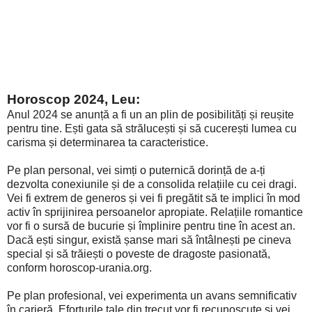
Horoscop 2024, Leu:
Anul 2024 se anunță a fi un an plin de posibilități și reușite
pentru tine. Ești gata să strălucești și să cucerești lumea cu
carisma și determinarea ta caracteristice.
Pe plan personal, vei simți o puternică dorință de a-ți
dezvolta conexiunile și de a consolida relațiile cu cei dragi.
Vei fi extrem de generos și vei fi pregătit să te implici în mod
activ în sprijinirea persoanelor apropiate. Relațiile romantice
vor fi o sursă de bucurie și împlinire pentru tine în acest an.
Dacă ești singur, există șanse mari să întâlnești pe cineva
special și să trăiești o poveste de dragoste pasionată,
conform horoscop-urania.org.
Pe plan profesional, vei experimenta un avans semnificativ
în carieră. Eforturile tale din trecut vor fi recunoscute și vei