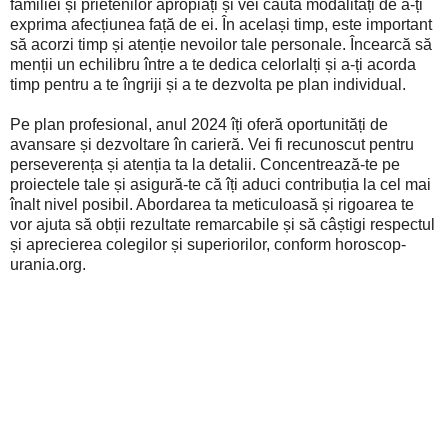
familiei și prietenilor apropiați și vei căuta modalități de a-ți
exprima afecțiunea față de ei. În același timp, este important
să acorzi timp și atenție nevoilor tale personale. Încearcă să
menții un echilibru între a te dedica celorlalți și a-ți acorda
timp pentru a te îngriji și a te dezvolta pe plan individual.
Pe plan profesional, anul 2024 îți oferă oportunități de
avansare și dezvoltare în carieră. Vei fi recunoscut pentru
perseverența și atenția ta la detalii. Concentrează-te pe
proiectele tale și asigură-te că îți aduci contribuția la cel mai
înalt nivel posibil. Abordarea ta meticuloasă și rigoarea te
vor ajuta să obții rezultate remarcabile și să câștigi respectul
și aprecierea colegilor și superiorilor, conform horoscop-
urania.org.