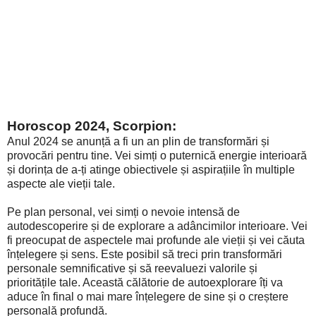
Horoscop 2024, Scorpion:
Anul 2024 se anunță a fi un an plin de transformări și
provocări pentru tine. Vei simți o puternică energie interioară
și dorința de a-ți atinge obiectivele și aspirațiile în multiple
aspecte ale vieții tale.
Pe plan personal, vei simți o nevoie intensă de
autodescoperire și de explorare a adâncimilor interioare. Vei
fi preocupat de aspectele mai profunde ale vieții și vei căuta
înțelegere și sens. Este posibil să treci prin transformări
personale semnificative și să reevaluezi valorile și
prioritățile tale. Această călătorie de autoexplorare îți va
aduce în final o mai mare înțelegere de sine și o creștere
personală profundă.