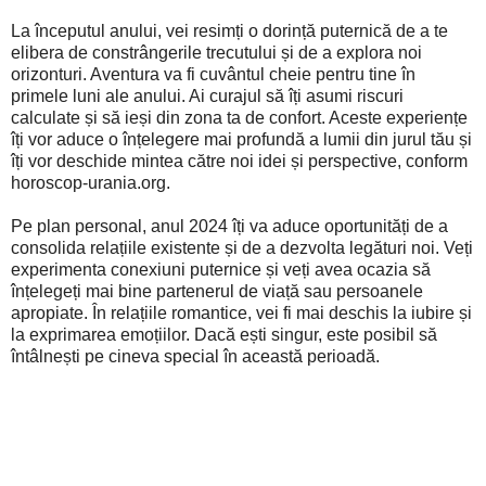
La începutul anului, vei resimți o dorință puternică de a te
elibera de constrângerile trecutului și de a explora noi
orizonturi. Aventura va fi cuvântul cheie pentru tine în
primele luni ale anului. Ai curajul să îți asumi riscuri
calculate și să ieși din zona ta de confort. Aceste experiențe
îți vor aduce o înțelegere mai profundă a lumii din jurul tău și
îți vor deschide mintea către noi idei și perspective, conform
horoscop-urania.org.
Pe plan personal, anul 2024 îți va aduce oportunități de a
consolida relațiile existente și de a dezvolta legături noi. Veți
experimenta conexiuni puternice și veți avea ocazia să
înțelegeți mai bine partenerul de viață sau persoanele
apropiate. În relațiile romantice, vei fi mai deschis la iubire și
la exprimarea emoțiilor. Dacă ești singur, este posibil să
întâlnești pe cineva special în această perioadă.