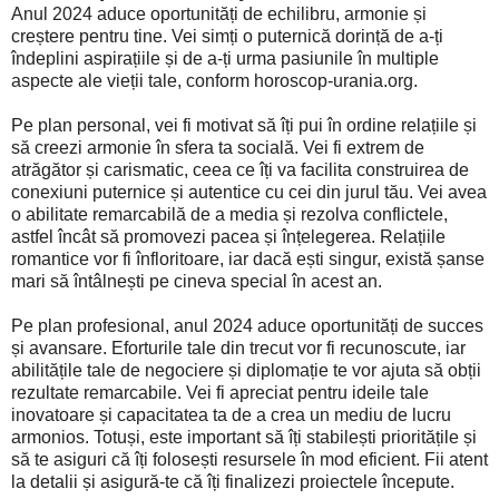
Anul 2024 aduce oportunități de echilibru, armonie și
creștere pentru tine. Vei simți o puternică dorință de a-ți
îndeplini aspirațiile și de a-ți urma pasiunile în multiple
aspecte ale vieții tale, conform horoscop-urania.org.
Pe plan personal, vei fi motivat să îți pui în ordine relațiile și
să creezi armonie în sfera ta socială. Vei fi extrem de
atrăgător și carismatic, ceea ce îți va facilita construirea de
conexiuni puternice și autentice cu cei din jurul tău. Vei avea
o abilitate remarcabilă de a media și rezolva conflictele,
astfel încât să promovezi pacea și înțelegerea. Relațiile
romantice vor fi înfloritoare, iar dacă ești singur, există șanse
mari să întâlnești pe cineva special în acest an.
Pe plan profesional, anul 2024 aduce oportunități de succes
și avansare. Eforturile tale din trecut vor fi recunoscute, iar
abilitățile tale de negociere și diplomație te vor ajuta să obții
rezultate remarcabile. Vei fi apreciat pentru ideile tale
inovatoare și capacitatea ta de a crea un mediu de lucru
armonios. Totuși, este important să îți stabilești prioritățile și
să te asiguri că îți folosești resursele în mod eficient. Fii atent
la detalii și asigură-te că îți finalizezi proiectele începute.