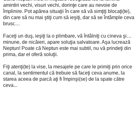
amintiri vechi, visuri vechi, dorinţe care au nevoie de
împlinire. Pot apărea situaţii în care să vă simţiţi blocaţi(te),
din care să nu mai ştiţi cum să ieşiţi, dar să se întâmple ceva
brusc…
Faceţi un duş, ieşiţi la o plimbare, vă întâlniţi cu cineva şi…
minune, de nicăieri, apare soluţia salvatoare. Aşa lucrează
Neptun! Poate că Neptun este mai subtil, nu vă prindeţi din
prima, dar el oferă soluţii.
Fiţi atenţi(te) la vise, la mesajele pe care le primiţi prin orice
canal, la sentimentul că trebuie să faceţi ceva anume, la
starea aceea de parcă aţi fi împinşi(se) de la spate către
ceva...