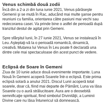
Venus schimbă două zodii
Încă din a 2-a zi din luna iunie 2021, Venus părăseşte
Gemenii şi se mută în Rac, aducând mai multe şanse pentru
reuniuni cu familia, orientarea către pasiuni mai vechi sau
redecorarea casei. Va prinde bine o astfel de perioadă după
tranzitul destul de agitat prin Gemeni.
Spre sfârşitul lunii, în 27 iunie 2021, Venus se instalează în
Leu. Aşteptaţi-vă la o perioadă romantică, dinamică,
creativă. Mutarea lui Venus în Leu poate fi declarată una
dintre cele mai spectaculoase din acest punct de vedere.
Eclipsă de Soare în Gemeni
Ziua de 10 iunie aduce două evenimente importante. Luna
Nouă în Gemeni acoperă Soarele într-o eclipsă. Este prima
eclipsă solară a anului 2021. Discul Lunii acoperă total
soarele, doar că, fiind mai departe de Pământ, Luna va lăsa
Soarele cu o aură strălucitoare. Aura are o deosebită
semnificaţie spiritual, fiind simbolul Divinităţii, a Luminii
Divine care nu lăsa întunericul să domnească.