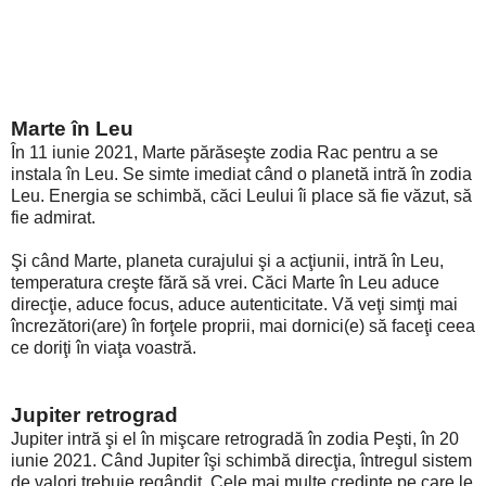
Marte în Leu
În 11 iunie 2021, Marte părăseşte zodia Rac pentru a se
instala în Leu. Se simte imediat când o planetă intră în zodia
Leu. Energia se schimbă, căci Leului îi place să fie văzut, să
fie admirat.
Şi când Marte, planeta curajului şi a acţiunii, intră în Leu,
temperatura creşte fără să vrei. Căci Marte în Leu aduce
direcţie, aduce focus, aduce autenticitate. Vă veţi simţi mai
încrezători(are) în forţele proprii, mai dornici(e) să faceţi ceea
ce doriţi în viaţa voastră.
Jupiter retrograd
Jupiter intră şi el în mişcare retrogradă în zodia Peşti, în 20
iunie 2021. Când Jupiter îşi schimbă direcţia, întregul sistem
de valori trebuie regândit. Cele mai multe credinţe pe care le