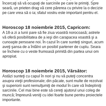
încercaţi să vă ocupaţi de sarcinile pe care le primiţi. Spre
seară, un prieten drag vă cere părerea cu privire la o decizie
pe care vrea să o ia; sfatul vostru este important pentru el.
Horoscop 18 noiembrie 2015, Capricorn:
A 18-a zi a lunii pare să fie ziua voastră norocoasă; astrele
vă oferă posibilitatea de a ieşi din carapacea voastră şi a
cunoaşte persoane noi. În cazul în care sunteţi singuri, acum
aveţi şansa de a întâlni un posibil partener de cuplu. Seara
se încheie cu o veste frumoasă primită din partea unui om
apropiat.
Horoscop 18 noiembrie 2015, Vărsător:
Astăzi sunteţi cu capul în nori şi nu vă puteţi concentra
asupra vieţii profesionale; din păcate, sunt multe de rezolvat
şi superiorii sunt nemulţumiţi de modul în care vă îndepliniţi
sarcinile. Cel mai bine este să cereţi ajutorul unui coleg de
muncă; împreună veniţi cu idei foarte bune pentru proiectele
importante.