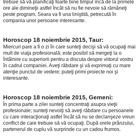
trebuie să vă planificaţi foarte bine timpul încă de la primele
ore ale dimineţii astfel încât să nu fie nevoie să rămâneţi
peste program. Seara va fi una liniştită, petrecută în
compania unor persoane interesante.
Horoscop 18 noiembrie 2015, Taur:
Miercuri pare a fi o zi în care sunteţi decişi să vă ocupaţi mai
mult de viaţa profesională; este posibil să mergeţi la o
întâlnire cu superiorii pentru a discuta despre viitorul vostru
în cadrul companiei. Aveţi răbdare şi vă exprimaţi cu mare
atenţie punctul de vedere; puteţi primi proiecte noi şi
interesante.
Horoscop 18 noiembrie 2015, Gemeni:
În prima parte a zilei sunteţi concentraţi asupra vieţii
profesionale; sunteţi nevoiţi să aveţi răbdare cu persoanele
cu care interacţionaţi astfel încât să nu se declanşeze vreun
conflict de care trebuie să vă ocupaţi. După orele prânzului,
partenerul de cuplu vă surprinde cu un cadou frumos.