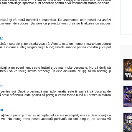
ngi sau activităţile sportive sunt benefice pentru a vă îmbunătăţi starea de spirit.
eciază şi vă oferă beneficii substanţiale. De asemenea, este posibil ca astăzi
i partener de succes. Şansele ca proiectul vostru să se finalizeze cu succes
ă:
ăsărit soarele şi pe strada voastră. Acesta este un moment foarte bun pentru
azul în care sunteţi singuri, veşti bune; astrele sunt de partea voastră şi vă pot
:
icipaţi la un eveniment sau o întâlnire cu mai multe persoane. Nu vă doriţi să
ebui să vă faceţi simţită prezenţa. În cele din urmă, reuşiţi să vă relaxaţi şi
n:
e pentru voi. După o perioadă mai aglomerată, este timpul să vă bucuraţi de
orele prânzului, este posibil să primiţi o veste foarte bună cu privire la starea
or:
că aţi făcut pace şi chiar aţi acceptat tot ce s-a întâmplat, iată că descoperiţi că
u voi. Nu puteţi trece peste această perioadă de unii singuri, de aceea vă