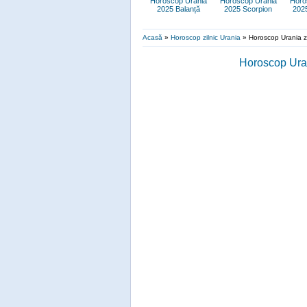
Horoscop Urania
Horoscop Urania
Horo
2025 Balanță
2025 Scorpion
202
Acasă
»
Horoscop zilnic Urania
»
Horoscop Urania zi
Horoscop Uran