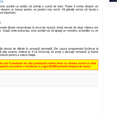
rn:
 este posibil ca astăzi să primiţi o sumă de bani. Poate fi vorba despre un
 despre un bonus pentru un proiect mai vechi. Vă gândiţi serios să faceţi o
eva important.
r:
lemele lăsate nerezolvate la locul de muncă. Aveţi nevoie de doar câteva ore
e. După orele prânzului, este posibil să vă ajutaţi un membru al familiei cu un
ări destul de dificile în această perioadă. Din cauza programului încărcat al
ă daţi seama. Indicat ar fi să încercaţi să aveţi o discuţie serioasă şi foarte
omisuri pentru a salva relaţia.
 pot fi preluate de alte publicaţii online doar cu citarea sursei cu link
regulă constituie o încălcare a Legii 8/1996 privind dreptul de autor.