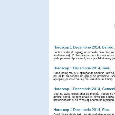
Horoscop 1 Decembrie 2014, Berbec:
Sunteţi destul de agitaţi, iar această zi trebuie s
sunteţi nevoiţi. Problemele pe care le aveţi se vor
şi de picioare. Spre seară, este posibil să aveţi p
Horoscop 1 Decembrie 2014, Taur:
Dacă ieri aţi stat şi v-aţi regândit planurile, iată c
pot ajuta să scăpaţi de griji şi de probleme. Sp
apropiaţi, pe care nu i-aţi mai văzut de mult timp.
Horoscop 1 Decembrie 2014, Gemeni
Deşi nu aveţi niciun chef de muncă, trebuie să v
devine destul de tensionată la birou din cauza 
profesionalism şi să rezolvaţi aceste neînţelegeri.
Horoscop 1 Decembrie 2014, Rac:
După distracţia de ieri, ziua de astăzi este foarte