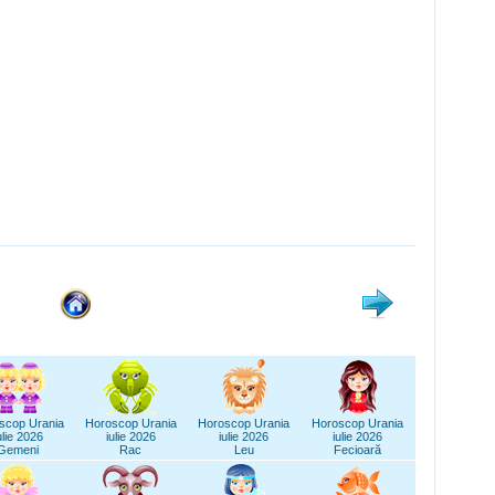
scop Urania
Horoscop Urania
Horoscop Urania
Horoscop Urania
ulie 2026
iulie 2026
iulie 2026
iulie 2026
Gemeni
Rac
Leu
Fecioară