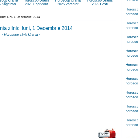
horosco
scop Urania
Horoscop Urania
Horoscop Urania
Horoscop Urania
5 Săgetător
2025 Capricorn
2025 Vărsător
2025 Pești
Horosco
horosco
lnic: luni, 1 Decembrie 2014
Horosco
ia zilnic: luni, 1 Decembrie 2014
horosco
-
Horoscop zilnic Urania
-
Horosco
horosco
Horosco
horosco
Horosco
horosco
Horosco
horosco
Horosco
horosco
Horosco
horosco
Horosco
horosco