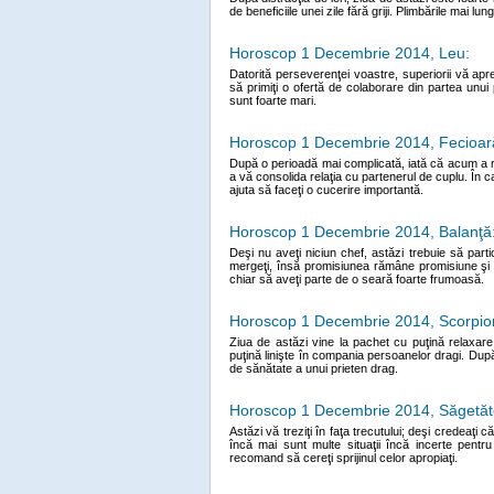
de beneficiile unei zile fără griji. Plimbările mai lu
Horoscop 1 Decembrie 2014, Leu:
Datorită perseverenţei voastre, superiorii vă apr
să primiţi o ofertă de colaborare din partea unu
sunt foarte mari.
Horoscop 1 Decembrie 2014, Fecioar
După o perioadă mai complicată, iată că acum a r
a vă consolida relaţia cu partenerul de cuplu. În c
ajuta să faceţi o cucerire importantă.
Horoscop 1 Decembrie 2014, Balanţă
Deşi nu aveţi niciun chef, astăzi trebuie să part
mergeţi, însă promisiunea rămâne promisiune şi tr
chiar să aveţi parte de o seară foarte frumoasă.
Horoscop 1 Decembrie 2014, Scorpio
Ziua de astăzi vine la pachet cu puţină relaxar
puţină linişte în compania persoanelor dragi. După 
de sănătate a unui prieten drag.
Horoscop 1 Decembrie 2014, Săgetăt
Astăzi vă treziţi în faţa trecutului; deşi credeaţi 
încă mai sunt multe situaţii încă incerte pentr
recomand să cereţi sprijinul celor apropiaţi.