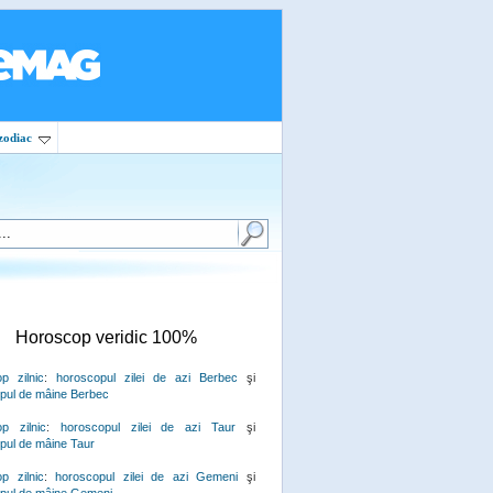
zodiac
Horoscop veridic 100%
p zilnic
:
horoscopul zilei de azi Berbec
şi
pul de mâine Berbec
p zilnic
:
horoscopul zilei de azi Taur
şi
pul de mâine Taur
p zilnic
:
horoscopul zilei de azi Gemeni
şi