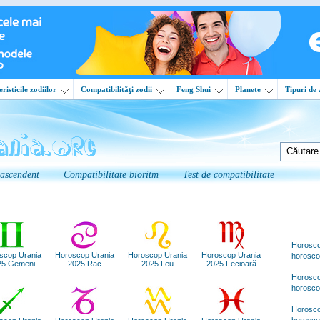
risticile zodiilor
Compatibilităţi zodii
Feng Shui
Planete
Tipuri de 
 ascendent
Compatibilitate bioritm
Test de compatibilitate
Horosco
scop Urania
Horoscop Urania
Horoscop Urania
Horoscop Urania
horosco
25 Gemeni
2025 Rac
2025 Leu
2025 Fecioară
Horosco
horosco
Horosco