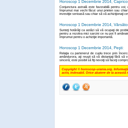
Horoscop 1 Decembrie 2014, Caprico
Conjunctura astrală este favorabilă pentru voi;
împrumut mai vechi făcut unui prieten sau chiar
investiţie serioasă sau chiar să vă achiziţionaţi c
Horoscop 1 Decembrie 2014, Vărsăto
Sunteţi hotărâţi ca astăzi să vă ocupaţi de prob
pentru a rezolva mici sarcini ce nu pot fi amânat
împrumut pentru o achiziţie importantă.
Horoscop 1 Decembrie 2014, Peşti:
Relaţia cu partenerul de cuplu trece prin încerc
amândurora, aţi reuşit să vă distanţaţi fără să v
sinceră; este posibil să fiţi nevoiţi să faceţi compr
Copyright © horoscop-urania.org. Informaţiile
activ, indexabil. Orice abatere de la această 