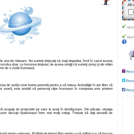
Abon
Abon
ă fie una de relaxare. Nu sunteţi obişnuiţi să staţi degeaba, însă în cazul acesta
 rezolva doar cu trecerea timpului; de aceea simţiţi că sunteţi prinşi şi de mâini
arte de o vizită frumoasă.
Reco
Recom
ă ziua de astăzi este foarte potrivită pentru a vă relaxa. Activităţile în aer liber vă
re seară, este posibil să petreceţi clipe frumoase în compania unor prieteni
Reco
:
ă ocupaţi de proiectele pe care le aveţi în desfăşurare. Din păcate, situaţia
unor discuţii răutăcioase între mai mulţi colegi. Trebuie să daţi dovadă de
 bună pentru relaxare. Profitaţi de timpul liber pentru a vă odihni şi a vă bucura