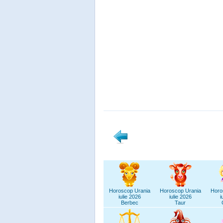
Horoscop Urania
Horoscop Urania
Horo
iulie 2026
iulie 2026
i
Berbec
Taur